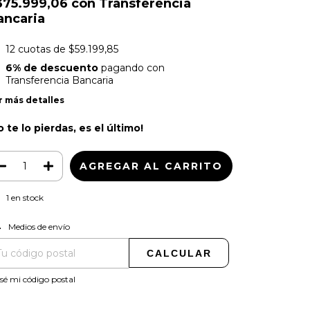
375.999,06
con
Transferencia
ancaria
12
cuotas de
$59.199,85
6% de descuento
pagando con
Transferencia Bancaria
r más detalles
o te lo pierdas, es el último!
1
en stock
CAMBIAR CP
regas para el CP:
Medios de envío
CALCULAR
sé mi código postal