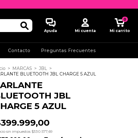
0
Ayuda
Mi cuenta
Mi carrito
Contacto
Preguntas Frecuentes
cio
>
MARCAS
>
JBL
>
RLANTE BLUETOOTH JBL CHARGE 5 AZUL
PARLANTE
BLUETOOTH JBL
HARGE 5 AZUL
$399.999,00
cio sin impuestos
$330.577,69