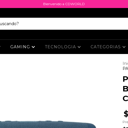
Bienvenido a CDWORLD
GAMING
TECNOLOGIA
CATEGORIAS
Ini
PA
C
Pre