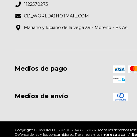
1122570273
CD_WORLD@HOTMAIL.COM
Mariano y luciano de la vega 39 - Moreno - Bs As
Medios de pago
Medios de envío
Copyright CDWORLD - 20306178483 - 2026. Todos los derechos rese
Defensa de las y los consumidores. Para reclamos
ingresá acá.
/
Bo