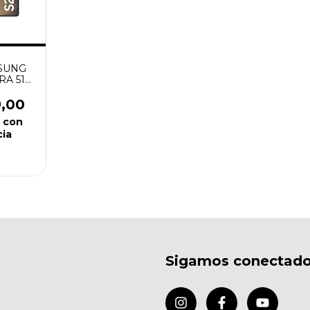
SUNG
RA 512
BLACK
9,00
6
con
cia
Sigamos conectad