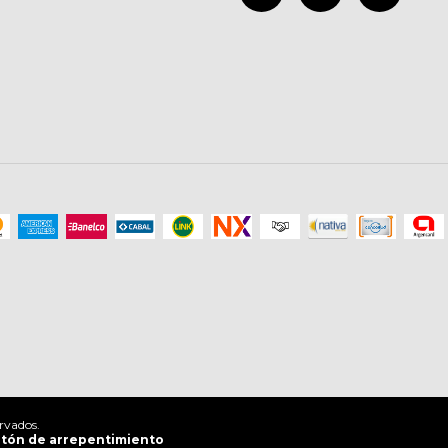
rvados.
tón de arrepentimiento