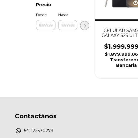
Precio
Desde
Hasta
CELULAR SAM
GALAXY S25 ULT
GB TITANIUM 
$1.999.99
$1.879.999,0
Transferen
Bancaria
Contactános
541122570273