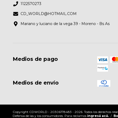
1122570273
CD_WORLD@HOTMAIL.COM
Mariano y luciano de la vega 39 - Moreno - Bs As
Medios de pago
Medios de envío
Copyright CDWORLD - 20306178483 - 2026. Todos los derechos rese
Defensa de las y los consumidores. Para reclamos
ingresá acá.
/
Bo