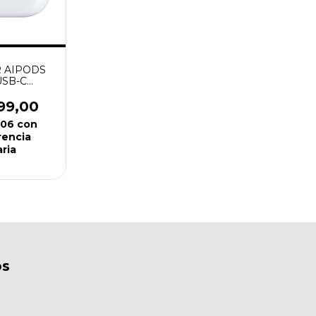
 AIPODS
USB-C
NAL
99,00
,06
con
rencia
ria
os