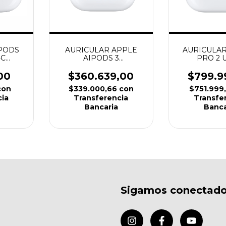
IPODS
AURICULAR APPLE
AURICULAR
-C
AIPODS 3
PRO 2 
VO)
GENERACION CON
ORIGI
ESTUCHE DE CARGA
00
$360.639,00
$799.9
MAGSAFE ORIGINAL
con
$339.000,66
con
$751.999
cia
Transferencia
Transfe
Bancaria
Banca
Sigamos conectad