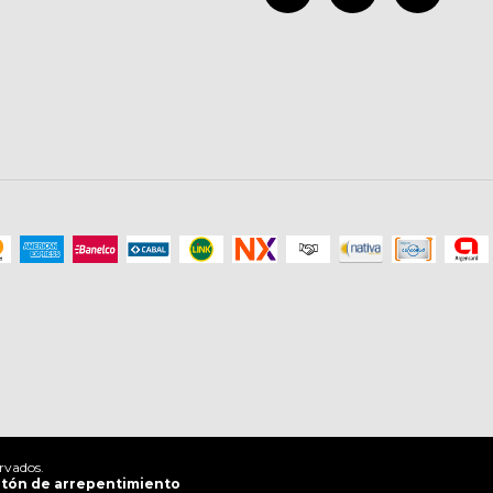
rvados.
tón de arrepentimiento