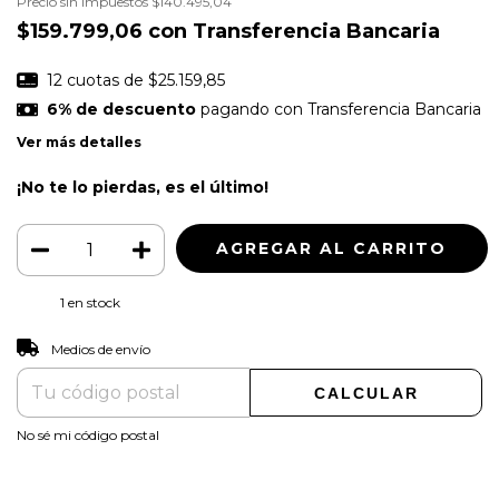
Precio sin impuestos
$140.495,04
$159.799,06
con
Transferencia Bancaria
12
cuotas de
$25.159,85
6% de descuento
pagando con Transferencia Bancaria
Ver más detalles
¡No te lo pierdas, es el último!
1
en stock
CAMBIAR CP
Entregas para el CP:
Medios de envío
CALCULAR
No sé mi código postal