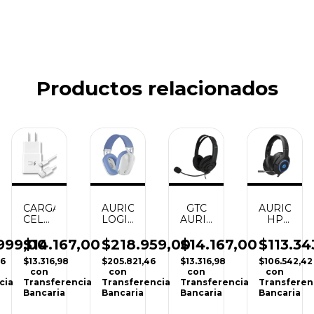
Productos relacionados
CARGADOR
AURICULAR
GTC
AURICULA
CELULAR
ION
LOGITECH
AURICULAR
HP
SAMSUNG
G435
GAMING
DHE-
TYPE
WIRELES
GB-
8003B
$14.167,00
999,00
$218.959,00
$14.167,00
$113.34
C
C/MICROFONO
600
USB
$13.316,98
06
$205.821,46
$13.316,98
$106.542,42
A
(PC /
(PC /
7.1
con
con
con
con
PS4 /
PS4 /
SOUND
Transferencia
cia
Transferencia
Transferencia
Transferen
PS5/
PS5/
WITH
Bancaria
Bancaria
Bancaria
Bancaria
XBOX/
XBOX/
LED
NINTENDO
NINTENDO
PC